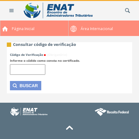
Ir
Busca
para
o
conteúdo.
Página Inicial
Área Internacional
|
Ir
para
Consultar código de verificação
a
Código de Verificação
(Obrigatório)
navegação
Informe o códido como consta no certificado.