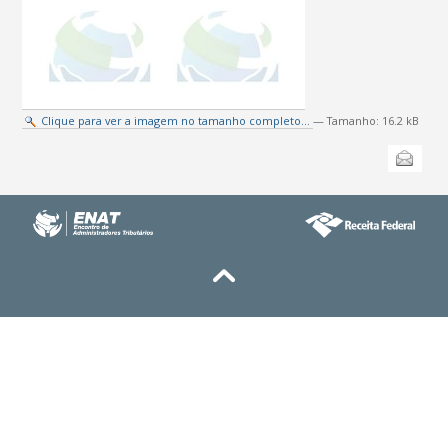
Clique para ver a imagem no tamanho completo…
—
Tamanho
:
16.2 kB
Ações
Enviar
do
documento