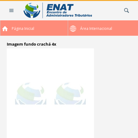
Ir
Busca
para
o
conteúdo.
Página Inicial
Área Internacional
|
Ir
para
Imagem fundo crachá 4x
a
navegação