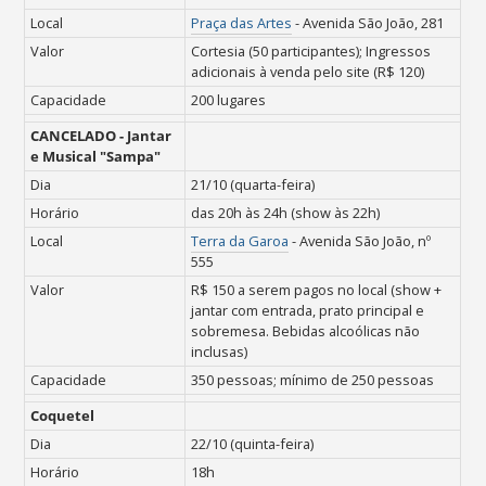
Local
Praça das Artes
- Avenida São João, 281
Valor
Cortesia (50 participantes);
Ingressos
adicionais à venda pelo site (R$ 120)
Capacidade
200 lugares
CANCELADO - Jantar
e Musical "Sampa"
Dia
21/10 (quarta-feira)
Horário
das 20h às 24h (show às 22h)
Local
Terra da Garoa
-
Avenida São João, nº
555
Valor
R$ 150 a serem pagos no local (show +
jantar com e
ntrada, prato principal e
sobremesa. B
ebidas alcoólicas não
inclusas)
Capacidade
350 pessoas; mínimo de 250 pessoas
Coquetel
Dia
22/10 (quinta-feira)
Horário
18h