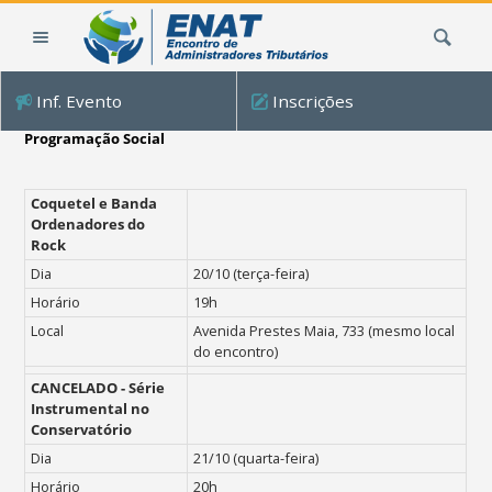
Ir
Busca
para
o
conteúdo.
Inf. Evento
Inscrições
|
Ir
Programação Social
para
a
Coquetel e Banda
navegação
Ordenadores do
Rock
Dia
20/10 (terça-feira)
Horário
19h
Local
Avenida Prestes Maia, 733 (mesmo local
do encontro)
CANCELADO -
Série
Instrumental no
Conservatório
Dia
21/10 (quarta-feira)
Horário
20h