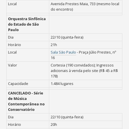
Local
Avenida Prestes Maia, 733 (mesmo local
do encontro)
Orquestra Sinfônica
do Estado de São
Paulo
Dia
22/10 (quinta-feira)
Horário
21h
Local
Sala São Paulo
- Praça Júlio Prestes, nº
16
Valor
Cortesia (190 convidados); Ingressos
adicionais à venda pelo site (R$ 45 a R$
178)
Capacidade
1.484 lugares
CANCELADO -
Série
de Música
Contemporânea no
Conservatório
Dia
22/10 (quinta-feira)
Horário
20h