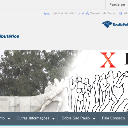
Participe
Ir para o conteúdo
Tamanho da Fonte
Alt
nto
Outras Informações
Sobre São Paulo
Fale Conosco