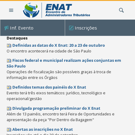
Ir
Busca
para
o
conteúdo.
Inf. Evento
Inscrições
|
Ir
Destaques
para
Definidas as datas do X Enat: 20 a 23 de outubro
a
O encontro acontecerá na cidade de São Paulo
navegação
Fiscos federal e municipal realizam ações conjuntas em
São Paulo
Operações de fiscalização são possíveis graças à troca de
informação entre os Órgãos
Definidos temas dos painéis do X Enat
Evento terá três eixos temáticos: jurídico, tecnológico e
operacional/gestão
Divulgada programação preliminar do X Enat
Além de 13 painéis, encontro terá Feira de Oportunidades e
apresentação da peça "Por Dentro da Bagagem"
Abertas as inscrições no X Enat
Inscrições vão até o dia 30 de setembro