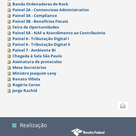
Banda Ordenadores do Rock
Painel 2A - Contencioso Administrativo
Painel 3A - Compliance
Painel 3B - Benefícios Fiscais
Feira de Oportunidades
Painel 5A - NAF e Atendimento ao Contribuinte
Painel 6 - Tributação Digital I
Painel 6 - Tributação Digital II
Painel 7 - Ambiente BI
Chegada à Sala São Paulo
Assinatura de protocolos
Mesa Secretários
Ministro Joaquim Levy
Renato Villela
Rogério Ceron
Jorge Rachid
Ações
Enviar
do
documento
Realização