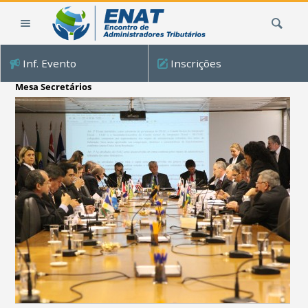
Ir
Busca
para
o
conteúdo.
Inf. Evento
Inscrições
|
Ir
Mesa Secretários
para
a
navegação