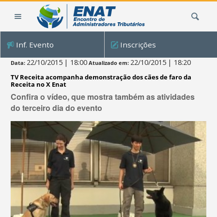
Ir
Busca
para
o
conteúdo.
Inf. Evento
Inscrições
|
Ir
22/10/2015
| 18:00
22/10/2015
| 18:20
Data:
Atualizado em:
para
TV Receita acompanha demonstração dos cães de faro da
a
Receita no X Enat
navegação
Confira o vídeo, que mostra também as atividades
do terceiro dia do evento