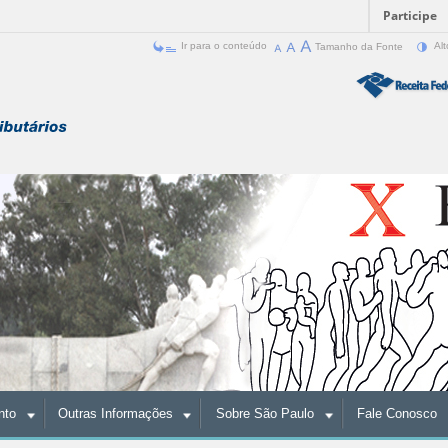
Participe
Ir para o conteúdo
Tamanho da Fonte
Alt
nto
Outras Informações
Sobre São Paulo
Fale Conosco