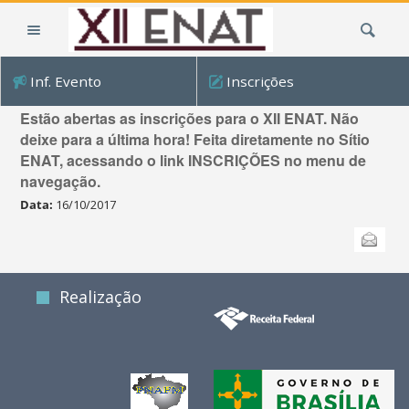
Ir
Busca
para
o
conteúdo.
Inf. Evento
Inscrições
|
Inscrições para o XII ENAT/2017
Ir
Estão abertas as inscrições para o XII ENAT. Não
para
deixe para a última hora! Feita diretamente no Sítio
a
ENAT, acessando o link INSCRIÇÕES no menu de
navegação
navegação.
Data:
16/10/2017
Ações
Enviar
do
documento
Realização