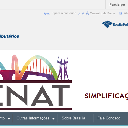
Participe
Ir para o conteúdo
Tamanho da Fonte
Alt
nto
Outras Informações
Sobre Brasília
Fale Conosco