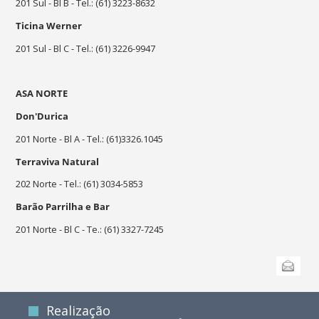
201 Sul - Bl B - Tel.: (61) 3223-8632
Ticina Werner
201 Sul - Bl C - Tel.: (61) 3226-9947
ASA NORTE
Don'Durica
201 Norte - Bl A - Tel.: (61)3326.1045
Terraviva Natural
202 Norte - Tel.: (61) 3034-5853
Barão Parrilha e Bar
201 Norte - Bl C - Te.: (61) 3327-7245
Ações
Enviar
do
documento
Realização