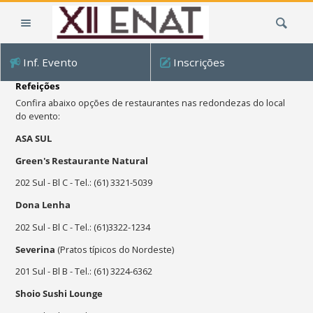
Ir
Busca
para
o
conteúdo.
Inf. Evento
Inscrições
|
Ir
Refeições
para
Confira abaixo opções de restaurantes nas redondezas do local
a
do evento:
navegação
ASA SUL
Green's Restaurante Natural
202 Sul - Bl C - Tel.: (61) 3321-5039
Dona Lenha
202 Sul - Bl C - Tel.: (61)3322-1234
Severina
(Pratos típicos do Nordeste)
201 Sul - Bl B - Tel.: (61) 3224-6362
Shoio Sushi Lounge