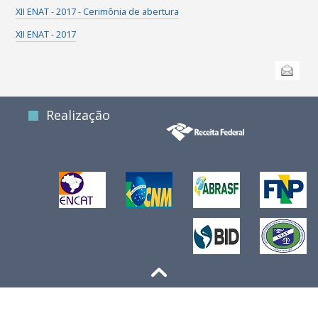
XII ENAT - 2017 - Cerimônia de abertura
XII ENAT - 2017
Ações
Enviar
do
documento
Realização