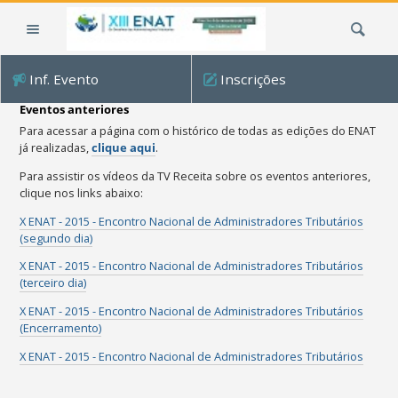
Ir
Busca
para
o
conteúdo.
Inf. Evento
Inscrições
|
Ir
Eventos anteriores
para
Para acessar a página com o histórico de todas as edições do ENAT
a
já realizadas,
clique aqui
.
navegação
Para assistir os vídeos da TV Receita sobre os eventos anteriores,
clique nos links abaixo:
X ENAT - 2015 - Encontro Nacional de Administradores Tributários
(segundo dia)
X ENAT - 2015 - Encontro Nacional de Administradores Tributários
(terceiro dia)
X ENAT - 2015 - Encontro Nacional de Administradores Tributários
(Encerramento)
X ENAT - 2015 - Encontro Nacional de Administradores Tributários