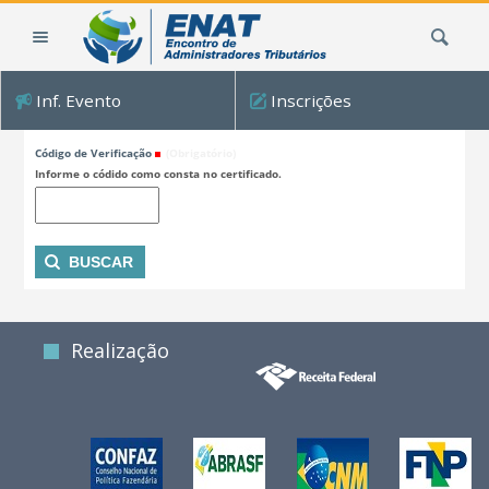
Ir
Busca
para
o
conteúdo.
Inf. Evento
Inscrições
|
Consultar código de verificação
Ir
Código de Verificação
(Obrigatório)
para
Informe o códido como consta no certificado.
a
navegação
Realização