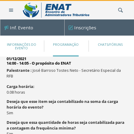
Ir
Busca
para
o
conteúdo.
Inf. Evento
Inscrições
|
Ir
para
INFORMAÇÕES DO
PROGRAMAÇÃO
CHATS/FÓRUNS
EVENTO
a
navegação
01/12/2021
14:00 - 14:05
-
O propósito do ENAT
Palestrante
:
José Barroso Tostes Neto
-
Secretário Especial da
RFB
Carga horária
:
0.08
horas
Deseja que esse item seja contabilizado na soma da carga
horária do evento?
Sim
Deseja que essa quantidade de horas seja contabilizada para
a contagem da frequência mínima?
Sim