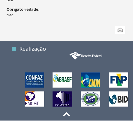
Obrigatoriedade
:
Não
Ações
Enviar
do
documento
Realização