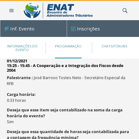
Ir
Busca
para
o
conteúdo.
Inf. Evento
Inscrições
|
Ir
para
INFORMAÇÕES DO
PROGRAMAÇÃO
CHATS/FÓRUNS
EVENTO
a
navegação
01/12/2021
15:25 - 15:45
-
A Cooperação e a Integração dos Fiscos desde
2004
Palestrante
:
José Barroso Tostes Neto
-
Secretário Especial da
RFB
Carga horária
:
0.33
horas
Deseja que esse item seja contabilizado na soma da carga
horária do evento?
Sim
Deseja que essa quantidade de horas seja contabilizada para
a contagem da frequência mínima?