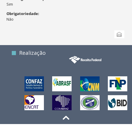
Sim
Obrigatoriedade
:
Não
Ações
Enviar
do
documento
Realização