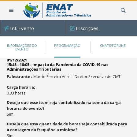
Ir
Busca
para
o
conteúdo.
Inf. Evento
Inscrições
|
Ir
para
INFORMAÇÕES DO
PROGRAMAÇÃO
CHATS/FÓRUNS
EVENTO
a
navegação
01/12/2021
15:45 - 16:05
-
Impacto da Pandemia da COVID-19 nas
Administrações Tributárias
Palestrante
:
Márcio Ferreira Verdi
-
Diretor Executivo do CIAT
Carga horária
:
0.33
horas
Deseja que esse item seja contabilizado na soma da carga
horária do evento?
Sim
Deseja que essa quantidade de horas seja contabilizada para
a contagem da frequência mínima?
Sim