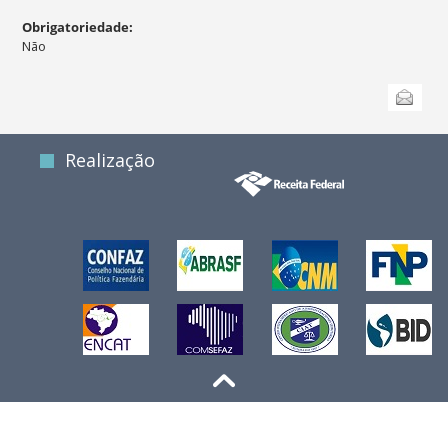
Obrigatoriedade
:
Não
Ações
Enviar
do
documento
Realização