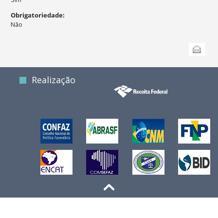
Obrigatoriedade
:
Não
Ações
Enviar
do
documento
Realização