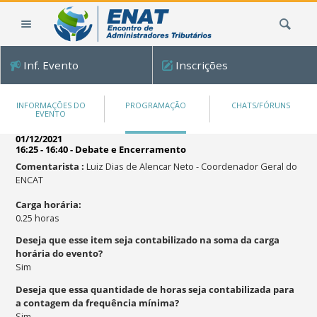
Ir
Busca
para
o
conteúdo.
Inf. Evento
Inscrições
|
Ir
para
INFORMAÇÕES DO
PROGRAMAÇÃO
CHATS/FÓRUNS
EVENTO
a
navegação
01/12/2021
16:25 - 16:40
-
Debate e Encerramento
Comentarista
:
Luiz Dias de Alencar Neto
-
Coordenador Geral do
ENCAT
Carga horária
:
0.25
horas
Deseja que esse item seja contabilizado na soma da carga
horária do evento?
Sim
Deseja que essa quantidade de horas seja contabilizada para
a contagem da frequência mínima?
Sim