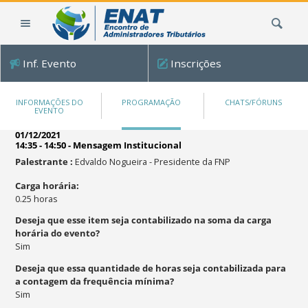
Ir
Busca
para
o
conteúdo.
Inf. Evento
Inscrições
|
Ir
para
INFORMAÇÕES DO
PROGRAMAÇÃO
CHATS/FÓRUNS
EVENTO
a
navegação
01/12/2021
14:35 - 14:50
-
Mensagem Institucional
Palestrante
:
Edvaldo Nogueira
-
Presidente da FNP
Carga horária
:
0.25
horas
Deseja que esse item seja contabilizado na soma da carga
horária do evento?
Sim
Deseja que essa quantidade de horas seja contabilizada para
a contagem da frequência mínima?
Sim