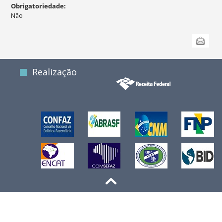
Obrigatoriedade
:
Não
Ações
Enviar
do
documento
Realização