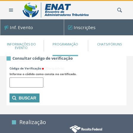
Ir
Busca
para
o
conteúdo.
Inf. Evento
Inscrições
|
Ir
para
INFORMAÇÕES DO
PROGRAMAÇÃO
CHATS/FÓRUNS
EVENTO
a
navegação
Consultar código de verificação
Código de Verificação
(Obrigatório)
Informe o códido como consta no certificado.
Realização