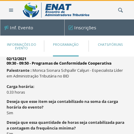
Ir
Busca
para
o
conteúdo.
Inf. Evento
Inscrições
|
Ir
para
INFORMAÇÕES DO
PROGRAMAÇÃO
CHATS/FÓRUNS
EVENTO
a
navegação
02/12/2021
09:30 - 09:50
-
Programas de Conformidade Cooperativa
Palestrante
:
Monica Sionara Schpallir Calijuri
-
Especialista Líder
em Administração Tributária no BID
Carga horária
:
0.33
horas
Deseja que esse item seja contabilizado na soma da carga
horária do evento?
Sim
Deseja que essa quantidade de horas seja contabilizada para
a contagem da frequência mínima?
Sim