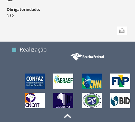
Obrigatoriedade
:
Não
Ações
Enviar
do
documento
Realização