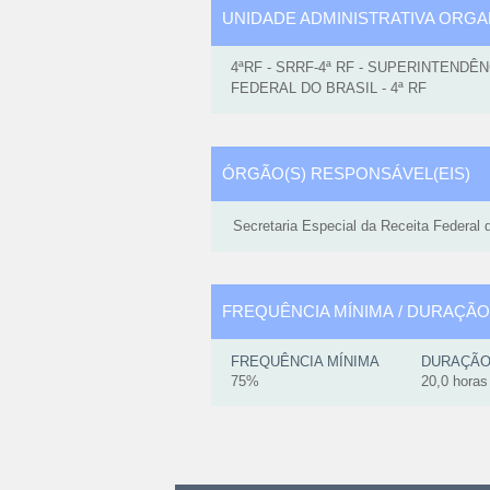
UNIDADE ADMINISTRATIVA ORG
4ªRF - SRRF-4ª RF - SUPERINTENDÊ
FEDERAL DO BRASIL - 4ª RF
ÓRGÃO(S) RESPONSÁVEL(EIS)
Secretaria Especial da Receita Federal d
FREQUÊNCIA MÍNIMA
/
DURAÇÃO
FREQUÊNCIA MÍNIMA
DURAÇÃ
75%
20,0
horas