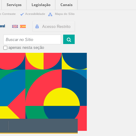
Serviços
Legislação
Canais
o Contraste
Acessibilidade
Mapa do Sítio
Acesso Restrito
Busca
apenas nesta seção