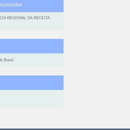
ANIZADORA
NCIA REGIONAL DA RECEITA
o Brasil
O
Ações
do
documento