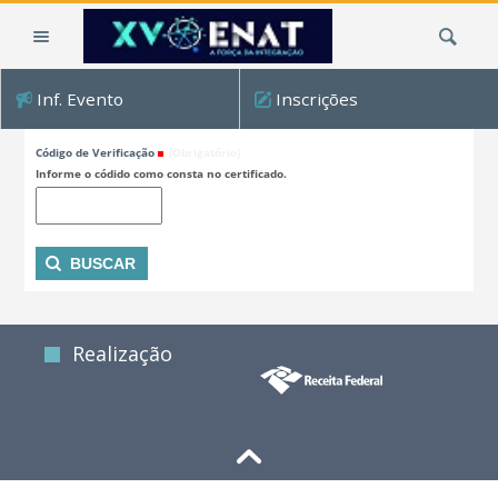
Ir
Busca
para
o
conteúdo.
Inf. Evento
Inscrições
|
Consultar código de verificação
Ir
Código de Verificação
(Obrigatório)
para
Informe o códido como consta no certificado.
a
navegação
Realização