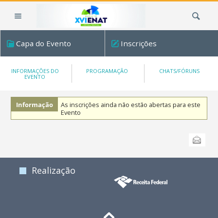
Ir
Busca
para
o
conteúdo.
Capa do Evento
Inscrições
|
Ir
para
INFORMAÇÕES DO
PROGRAMAÇÃO
CHATS/FÓRUNS
EVENTO
a
navegação
Informação
As inscrições ainda não estão abertas para este
Evento
Ações
Enviar
do
documento
Realização