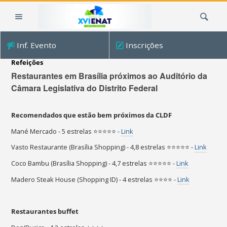
Ir
Busca
para
o
conteúdo.
Inf. Evento
Inscrições
|
Ir
Refeições
para
Restaurantes em Brasília próximos ao Auditório da
a
Câmara Legislativa do Distrito Federal
navegação
Recomendados que estão bem próximos da CLDF
Mané Mercado - 5 estrelas ⭐⭐⭐⭐⭐ -
Link
Vasto Restaurante (Brasília Shopping) - 4,8 estrelas ⭐⭐⭐⭐⭐ -
Link
Coco Bambu (Brasília Shopping) - 4,7 estrelas ⭐⭐⭐⭐⭐ -
Link
Madero Steak House (Shopping ID) - 4 estrelas ⭐⭐⭐⭐ -
Link
Restaurantes buffet