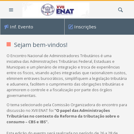
Ir
Busca
para
o
conteúdo.
Inf. Evento
Inscrições
|
Ir
para
Sejam bem-vindos!
a
O Encontro Nacional de Administradores Tributários é uma
navegação
iniciativa das Administrações Tributárias Federal, Estaduais e
Municipais e um plenário de integração e troca de experiências
entre os fiscos, visando ações integradas que racionalizem custos,
eliminem entraves burocráticos, simplifiquem a legislação tributária
e aduaneira, facilitem o cumprimento das obrigações tributárias e
aprimorem o controle e a fiscalização por parte dos órgãos
governamentais.
O tema selecionado pela Comissão Organizadora do encontro para
discussão no XVII ENAT foi
"
O papel das
Administrações
Tributárias no contexto da Reforma da tributação sobre o
consumo – CBS e IBS".
Esta edição do evento será realizada no período de 26 a 28 de