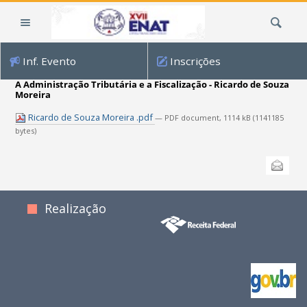
Ir
Busca
para
o
conteúdo.
Inf. Evento
Inscrições
|
Ir
A Administração Tributária e a Fiscalização - Ricardo de Souza
Moreira
para
a
Ricardo de Souza Moreira .pdf
— PDF document, 1114 kB (1141185
navegação
bytes)
Ações
Enviar
do
documento
Realização