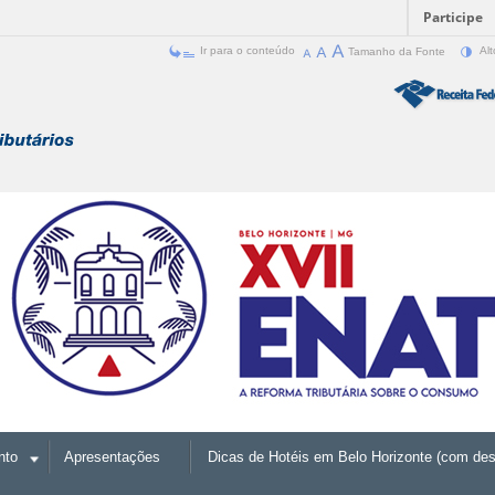
Participe
Ir para o conteúdo
Tamanho da Fonte
Alt
nto
Apresentações
Dicas de Hotéis em Belo Horizonte (com des