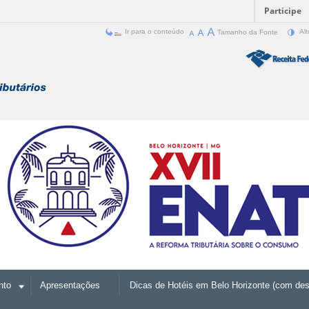
Participe
Ir para o conteúdo
Tamanho da Fonte
Alt
nto
Apresentações
Dicas de Hotéis em Belo Horizonte (com des