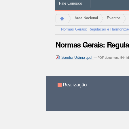
Fale Conosco
Área Nacional
Eventos
Normas Gerais: Regulação e Harmonizaç
Normas Gerais: Regula
Sandra Urânia .pdf
— PDF document, 544 kB
Ações
do
documento
Realização