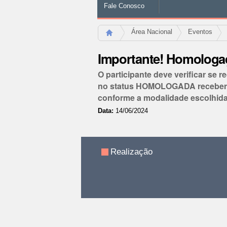
Fale Conosco
Área Nacional
Eventos
Importante! Homologaç
O participante deve verificar se
no status HOMOLOGADA receberão o
conforme a modalidade escolhida
Data:
14/06/2024
Ações
do
documento
Realização