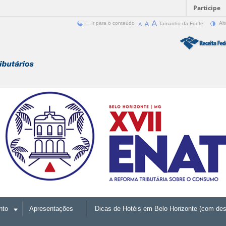
Participe
Ir para o conteúdo
Tamanho da Fonte
Alt
nto
Apresentações
Dicas de Hotéis em Belo Horizonte (com des