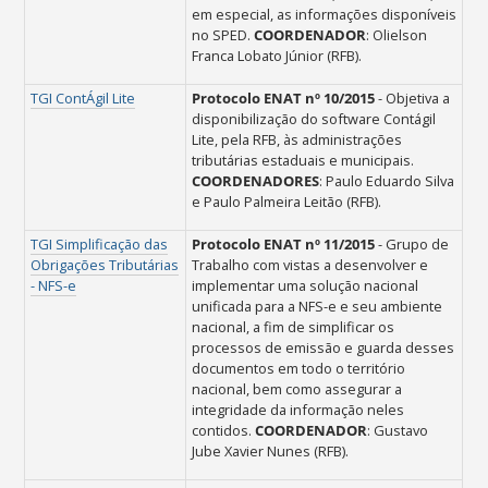
em especial, as informações disponíveis
no SPED.
COORDENADOR
: Olielson
Franca Lobato Júnior (RFB).
TGI ContÁgil Lite
Protocolo ENAT nº 10/2015
- O
bjetiva a
disponibilização do software Contágil
Lite, pela RFB, às administrações
tributárias estaduais e municipais.
COORDENADORES
: Paulo Eduardo Silva
e Paulo Palmeira Leitão (RFB).
TGI Simplificação das
Protocolo ENAT nº 11/2015
-
Grupo de
Obrigações Tributárias
Trabalho com vistas a desenvolver e
- NFS-e
implementar uma solução nacional
unificada para a NFS-e e seu ambiente
nacional, a fim de simplificar os
processos de emissão e guarda desses
documentos em todo o território
nacional, bem como assegurar a
integridade da informação neles
contidos.
COORDENADOR
: Gustavo
Jube Xavier Nunes (RFB).