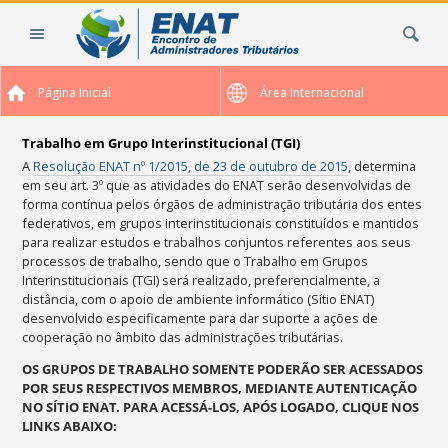
Ir
Busca
para
o
conteúdo.
Página Inicial
Área Internacional
|
Ir
para
Trabalho em Grupo Interinstitucional (TGI)
a
A
Resolução ENAT nº 1/2015, de 23 de outubro de 2015
, determina
em seu art. 3º que as atividades do ENAT serão desenvolvidas de
navegação
forma contínua pelos órgãos de administração tributária dos entes
federativos, em grupos interinstitucionais constituídos e mantidos
para realizar estudos e trabalhos conjuntos referentes aos seus
processos de trabalho, sendo que o Trabalho em Grupos
Interinstitucionais (TGI) será realizado, preferencialmente, a
distância, com o apoio de ambiente informático (Sítio ENAT)
desenvolvido especificamente para dar suporte a ações de
cooperação no âmbito das administrações tributárias.
OS GRUPOS DE TRABALHO SOMENTE PODERÃO SER ACESSADOS
POR SEUS RESPECTIVOS MEMBROS, MEDIANTE AUTENTICAÇÃO
NO SÍTIO ENAT. PARA ACESSÁ-LOS, APÓS LOGADO, CLIQUE NOS
LINKS ABAIXO: