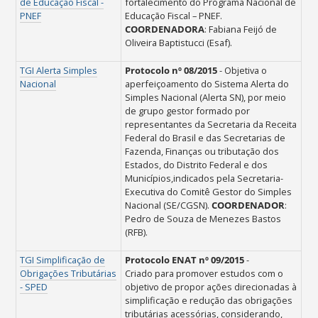
de Educação Fiscal -
fortalecimento do Programa Nacional de
PNEF
Educação Fiscal – PNEF.
COORDENADORA
: Fabiana Feijó de
Oliveira Baptistucci (Esaf).
TGI Alerta Simples
Protocolo nº 08/2015
- O
bjetiva o
Nacional
aperfeiçoamento do Sistema Alerta do
Simples Nacional (Alerta SN), por meio
de grupo gestor formado por
representantes da Secretaria da Receita
Federal do Brasil e das Secretarias de
Fazenda, Finanças ou tributação dos
Estados, do Distrito Federal e dos
Municípios,indicados pela Secretaria-
Executiva do Comitê Gestor do Simples
Nacional (SE/CGSN).
COORDENADOR
:
Pedro de Souza de Menezes Bastos
(RFB).
TGI Simplificação de
Protocolo ENAT nº 09/2015
-
Obrigações Tributárias
Criado
para promover estudos com o
- SPED
objetivo de propor ações direcionadas à
simplificação e redução das obrigações
tributárias acessórias, considerando,