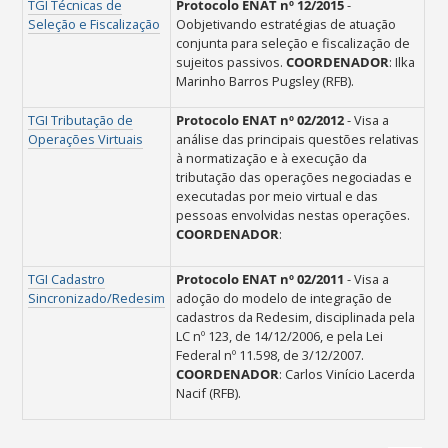
TGI Técnicas de
Protocolo ENAT nº 12/2015
-
Seleção e Fiscalização
Oobjetivando estratégias de atuação
conjunta para seleção e fiscalização de
sujeitos passivos.
COORDENADOR
: Ilka
Marinho Barros Pugsley (RFB).
TGI Tributação de
Protocolo ENAT nº 02/2012
- Visa a
Operações Virtuais
análise das principais questões relativas
à normatização e à execução da
tributação das operações negociadas e
executadas por meio virtual e das
pessoas envolvidas nestas operações.
COORDENADOR
:
TGI Cadastro
Protocolo ENAT nº 02/2011
-
Visa a
Sincronizado/Redesim
adoção do modelo de integração de
cadastros da Redesim, disciplinada pela
LC nº 123, de 14/12/2006, e pela Lei
Federal nº 11.598, de 3/12/2007.
COORDENADOR
: Carlos Vinício Lacerda
Nacif (RFB).
Ações