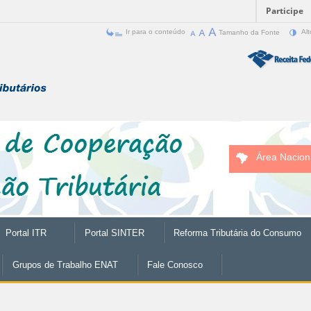
Participe
Ir para o conteúdo
Tamanho da Fonte
Alt
Área Nacion
Portal ITR
Portal SINTER
Reforma Tributária do Consumo
Grupos de Trabalho ENAT
Fale Conosco