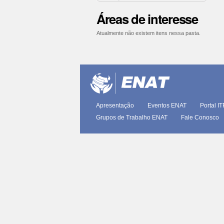
Áreas de interesse
Atualmente não existem itens nessa pasta.
Ações
do
documento
Apresentação
Eventos ENAT
Portal I
Grupos de Trabalho ENAT
Fale Conosco