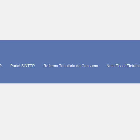
TR
Portal SINTER
Reforma Tributária do Consumo
Nota Fiscal Eletrôn