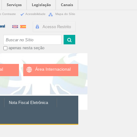
Serviços
Legislação
Canais
o Contraste
Acessibilidade
Mapa do Sítio
Acesso Restrito
Busca
apenas nesta seção
al
Área Internacional
Nota Fiscal Eletrônica