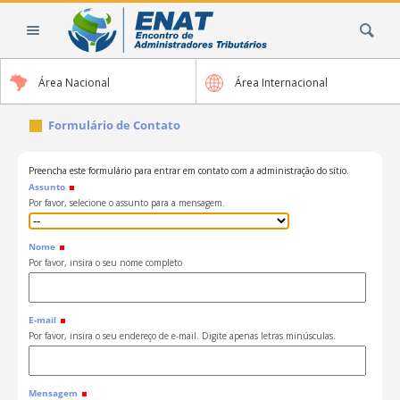
Ir
Busca
para
o
conteúdo.
Área Nacional
Área Internacional
|
Ir
Formulário de Contato
para
a
navegação
Preencha este formulário para entrar em contato com a administração do sítio.
Assunto
Por favor, selecione o assunto para a mensagem.
Nome
Por favor, insira o seu nome completo
E-mail
Por favor, insira o seu endereço de e-mail. Digite apenas letras minúsculas.
Mensagem