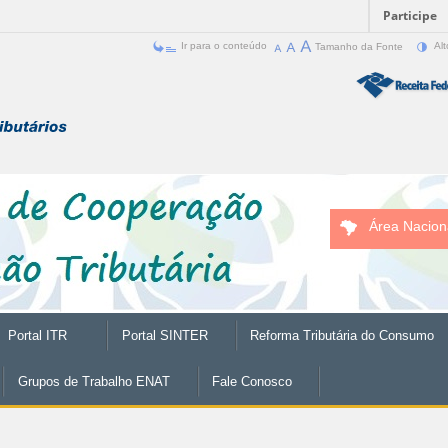
Participe
Ir para o conteúdo
Tamanho da Fonte
Alt
Área Nacion
Portal ITR
Portal SINTER
Reforma Tributária do Consumo
Grupos de Trabalho ENAT
Fale Conosco