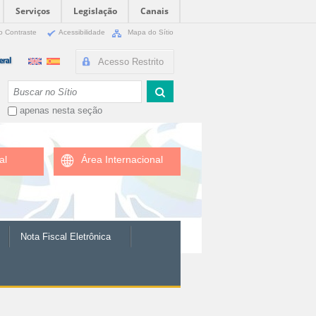
Serviços
Legislação
Canais
o Contraste
Acessibilidade
Mapa do Sítio
Acesso Restrito
Busca
apenas nesta seção
al
Área Internacional
Nota Fiscal Eletrônica