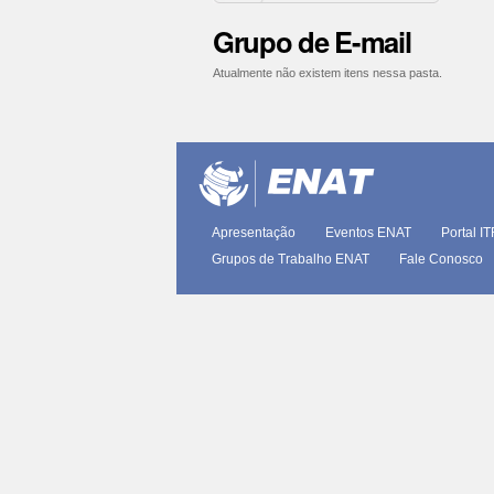
Grupo de E-mail
Atualmente não existem itens nessa pasta.
Ações
do
documento
Apresentação
Eventos ENAT
Portal I
Grupos de Trabalho ENAT
Fale Conosco