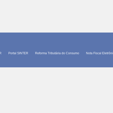
TR
Portal SINTER
Reforma Tributária do Consumo
Nota Fiscal Eletrôn