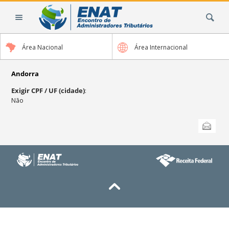
Ir
Busca
para
o
conteúdo.
Área Nacional
Área Internacional
|
Ir
para
Andorra
a
Exigir CPF / UF (cidade)
:
navegação
Não
Ações
Enviar
do
documento