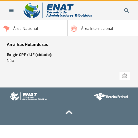
Ir
Busca
para
o
conteúdo.
Área Nacional
Área Internacional
|
Ir
para
Antilhas Holandesas
a
Exigir CPF / UF (cidade)
:
navegação
Não
Ações
Enviar
do
documento