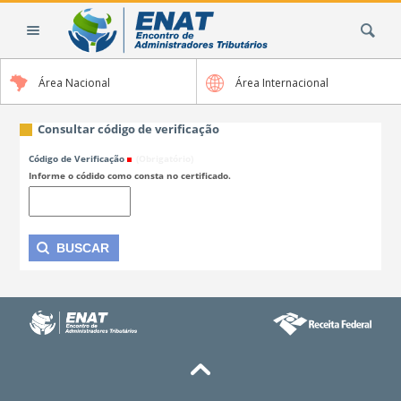
Ir
Busca
para
o
conteúdo.
Área Nacional
Área Internacional
|
Ir
para
Consultar código de verificação
a
Código de Verificação
(Obrigatório)
navegação
Informe o códido como consta no certificado.