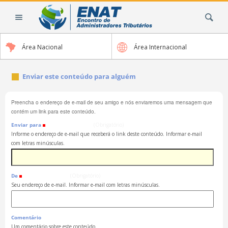
Ir
Busca
para
o
conteúdo.
Área Nacional
Área Internacional
|
Ir
para
Enviar este conteúdo para alguém
a
navegação
Preencha o endereço de e-mail de seu amigo e nós enviaremos uma mensagem que
contém um link para este conteúdo.
Enviar para
(Obrigatório)
Informe o endereço de e-mail que receberá o link deste conteúdo. Informar e-mail
com letras minúsculas.
De
(Obrigatório)
Seu endereço de e-mail. Informar e-mail com letras minúsculas.
Comentário
Um comentário sobre este conteúdo.