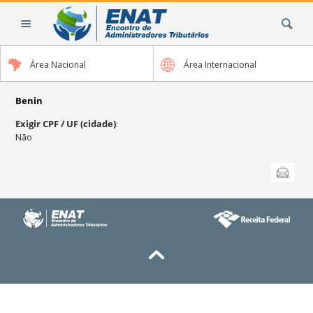
Ir
Busca
para
o
conteúdo.
Área Nacional
Área Internacional
|
Ir
para
Benin
a
Exigir CPF / UF (cidade)
:
navegação
Não
Ações
Enviar
do
documento