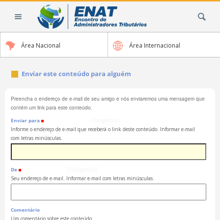
Ir
Busca
para
o
conteúdo.
Área Nacional
Área Internacional
|
Ir
para
Enviar este conteúdo para alguém
a
navegação
Preencha o endereço de e-mail de seu amigo e nós enviaremos uma mensagem que
contém um link para este conteúdo.
Enviar para
(Obrigatório)
Informe o endereço de e-mail que receberá o link deste conteúdo. Informar e-mail
com letras minúsculas.
De
(Obrigatório)
Seu endereço de e-mail. Informar e-mail com letras minúsculas.
Comentário
Um comentário sobre este conteúdo.