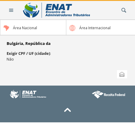
Ir
Busca
para
o
conteúdo.
Área Nacional
Área Internacional
|
Ir
para
Bulgária, República da
a
Exigir CPF / UF (cidade)
:
navegação
Não
Ações
Enviar
do
documento