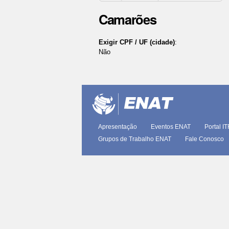
Camarões
Exigir CPF / UF (cidade)
:
Não
Ações
do
documento
Apresentação
Eventos ENAT
Portal I
Grupos de Trabalho ENAT
Fale Conosco