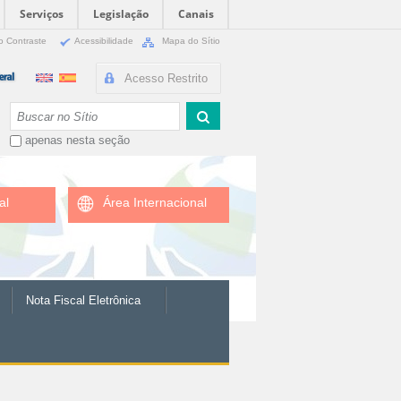
Serviços
Legislação
Canais
o Contraste
Acessibilidade
Mapa do Sítio
Acesso Restrito
Busca
apenas nesta seção
al
Área Internacional
Nota Fiscal Eletrônica