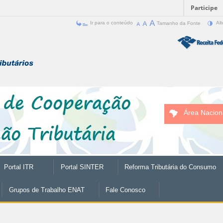
Participe
Ir para o conteúdo
Tamanho da Fonte
Alt
Área Nacion
Portal ITR
Portal SINTER
Reforma Tributária do Consumo
Grupos de Trabalho ENAT
Fale Conosco