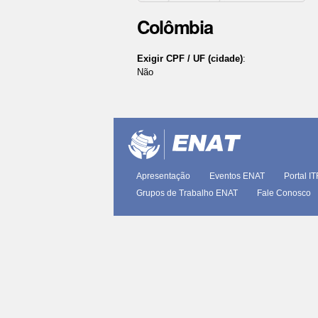
Colômbia
Exigir CPF / UF (cidade)
:
Não
Ações
do
documento
Apresentação
Eventos ENAT
Portal I
Grupos de Trabalho ENAT
Fale Conosco