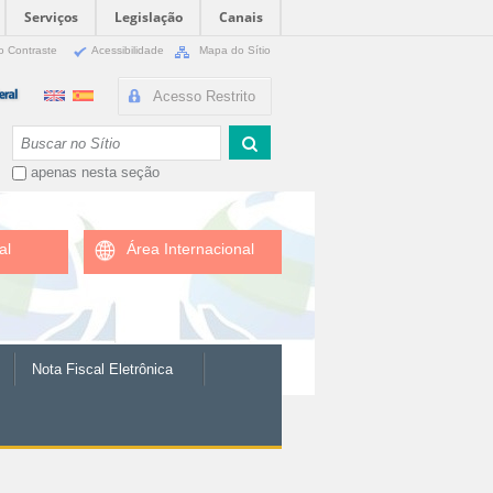
Serviços
Legislação
Canais
o Contraste
Acessibilidade
Mapa do Sítio
Acesso Restrito
Busca
apenas nesta seção
al
Área Internacional
Nota Fiscal Eletrônica