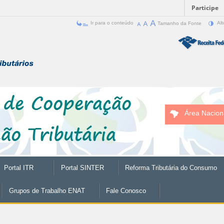
Participe
Ir para o conteúdo
Tamanho da Fonte
Alt
Área Nacion
Portal ITR
Portal SINTER
Reforma Tributária do Consumo
Grupos de Trabalho ENAT
Fale Conosco