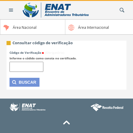
Ir
Busca
para
o
conteúdo.
Área Nacional
Área Internacional
|
Ir
para
Consultar código de verificação
a
Código de Verificação
(Obrigatório)
navegação
Informe o códido como consta no certificado.