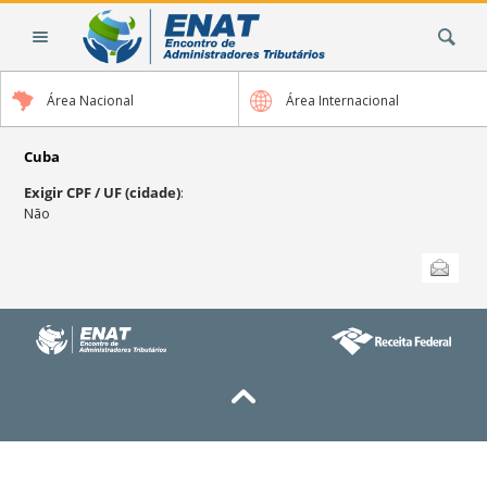
Ir
Busca
para
o
conteúdo.
Área Nacional
Área Internacional
|
Ir
para
Cuba
a
Exigir CPF / UF (cidade)
:
navegação
Não
Ações
Enviar
do
documento