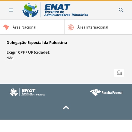
Ir
Busca
para
o
conteúdo.
Área Nacional
Área Internacional
|
Ir
para
Delegação Especial da Palestina
a
Exigir CPF / UF (cidade)
:
navegação
Não
Ações
Enviar
do
documento