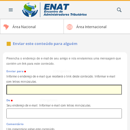
Ir
Busca
para
o
conteúdo.
Área Nacional
Área Internacional
|
Ir
para
Enviar este conteúdo para alguém
a
navegação
Preencha o endereço de e-mail de seu amigo e nós enviaremos uma mensagem que
contém um link para este conteúdo.
Enviar para
(Obrigatório)
Informe o endereço de e-mail que receberá o link deste conteúdo. Informar e-mail
com letras minúsculas.
De
(Obrigatório)
Seu endereço de e-mail. Informar e-mail com letras minúsculas.
Comentário
Um comentário sobre este conteúdo.