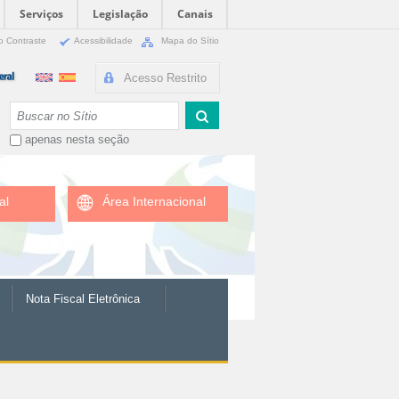
Serviços
Legislação
Canais
o Contraste
Acessibilidade
Mapa do Sítio
Acesso Restrito
Busca
apenas nesta seção
al
Área Internacional
Nota Fiscal Eletrônica