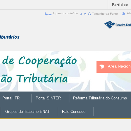
Participe
Ir para o conteúdo
Tamanho da Fonte
Alt
Área Nacion
Portal ITR
Portal SINTER
Reforma Tributária do Consumo
Grupos de Trabalho ENAT
Fale Conosco