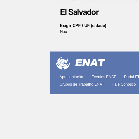
El Salvador
Exigir CPF / UF (cidade)
:
Não
Ações
do
documento
Apresentação
Eventos ENAT
Portal I
Grupos de Trabalho ENAT
Fale Conosco