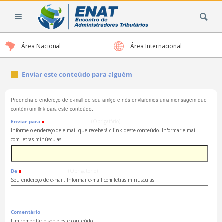
Ir
Busca
para
o
conteúdo.
Área Nacional
Área Internacional
|
Ir
para
Enviar este conteúdo para alguém
a
navegação
Preencha o endereço de e-mail de seu amigo e nós enviaremos uma mensagem que
contém um link para este conteúdo.
Enviar para
(Obrigatório)
Informe o endereço de e-mail que receberá o link deste conteúdo. Informar e-mail
com letras minúsculas.
De
(Obrigatório)
Seu endereço de e-mail. Informar e-mail com letras minúsculas.
Comentário
Um comentário sobre este conteúdo.