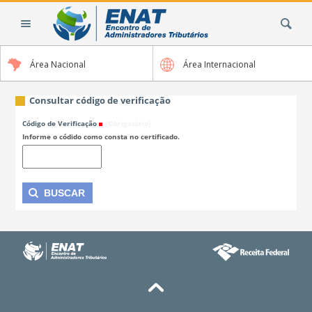
Ir
Busca
para
o
conteúdo.
Área Nacional
Área Internacional
|
Ir
para
Consultar código de verificação
a
Código de Verificação
(Obrigatório)
navegação
Informe o códido como consta no certificado.