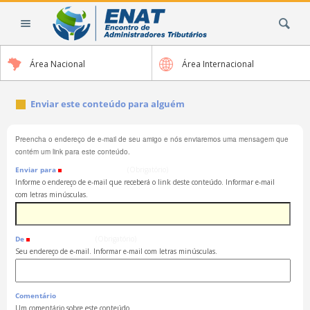
Ir
Busca
para
o
conteúdo.
Área Nacional
Área Internacional
|
Ir
para
Enviar este conteúdo para alguém
a
navegação
Preencha o endereço de e-mail de seu amigo e nós enviaremos uma mensagem que
contém um link para este conteúdo.
Enviar para
(Obrigatório)
Informe o endereço de e-mail que receberá o link deste conteúdo. Informar e-mail
com letras minúsculas.
De
(Obrigatório)
Seu endereço de e-mail. Informar e-mail com letras minúsculas.
Comentário
Um comentário sobre este conteúdo.